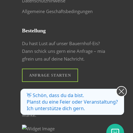
Datenschutzhinweise
Allgemeine Geschäftsbedingungen
Bestellung
Du hast Lust auf unser Bauernhof-Eis?
Dann schick uns gern eine Anfrage – mia
gfrein uns auf deine Nachricht.
ANFRAGE STARTEN
Echt regional
👋 Schön, dass du da bist.
Planst du eine Feier oder Veranstaltung?
Wir sind stolzes Mitglied der regionalen
Ich unterstütze dich gern.
Marke: