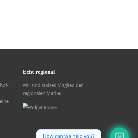
Echt regional
hof-
Wir sind stolzes Mitglied der
regionalen Marke:
deine
How can we help you?