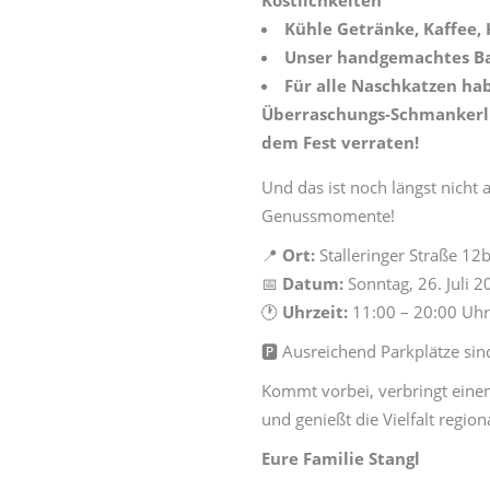
Köstlichkeiten
Kühle Getränke, Kaffee,
Unser handgemachtes Bau
Für alle Naschkatzen ha
Überraschungs-Schmankerl v
dem Fest verraten!
Und das ist noch längst nicht a
Genussmomente!
📍
Ort:
Stalleringer Straße 1
📅
Datum:
Sonntag, 26. Juli 2
🕐
Uhrzeit:
11:00 – 20:00 Uhr
🅿️ Ausreichend Parkplätze si
Kommt vorbei, verbringt ein
und genießt die Vielfalt regio
Eure Familie Stangl