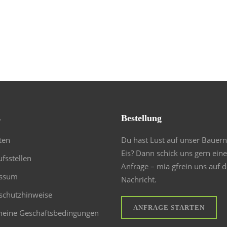
s
Bestellung
ten
Du hast Lust auf unser Bauern
Eis? Dann schick uns gern eine
fsstellen
Anfrage – mia gfrein uns auf 
ssum
Nachricht.
schutzhinweise
ANFRAGE STARTEN
meine Geschäftsbedingungen