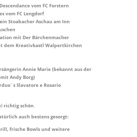
 Descendance vom FC Forstern
ies vom FC Lengdorf
rein Stoabacher Aschau am Inn
uschen
tation mit
Der Bärchenmacher
it dem Kreativkastl Walpertkirchen
ersängerin Annie Marie (bekannt aus der
 mit Andy Borg)
erduo´s Slavatore e Rosario
nd
richtig schön
.
natürlich auch bestens gesorgt:
ill, frische Bowls und weitere