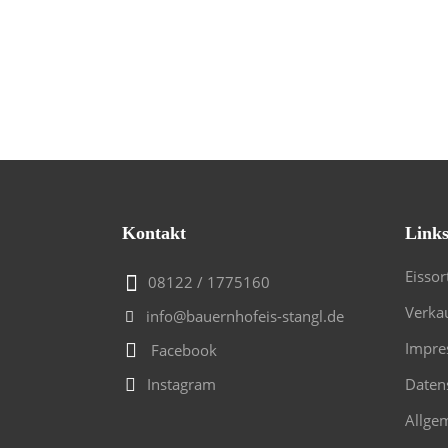
Kontakt
Link
Eissor
08122 / 1775160
Verkau
info@bauernhofeis-stangl.de
Impre
Facebook
Instagram
Daten
Allge