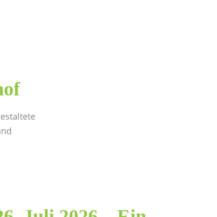
len
Mietservice
Feste und Events
hof
estaltete
und
6. Juli 2026 – Ein