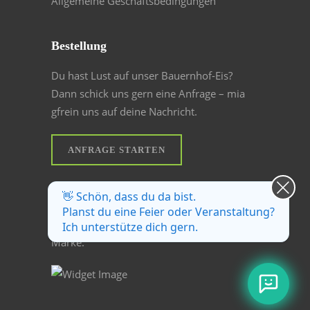
Allgemeine Geschäftsbedingungen
Bestellung
Du hast Lust auf unser Bauernhof-Eis?
Dann schick uns gern eine Anfrage – mia
gfrein uns auf deine Nachricht.
ANFRAGE STARTEN
Echt regional
👋 Schön, dass du da bist.
Planst du eine Feier oder Veranstaltung?
Wir sind stolzes Mitglied der regionalen
Ich unterstütze dich gern.
Marke: