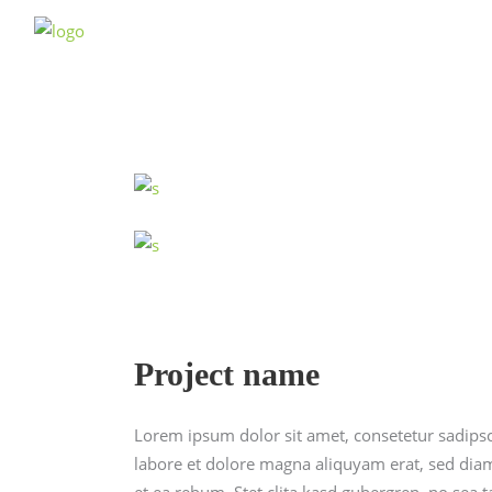
Project name
Lorem ipsum dolor sit amet, consetetur sadips
labore et dolore magna aliquyam erat, sed diam
et ea rebum. Stet clita kasd gubergren, no sea