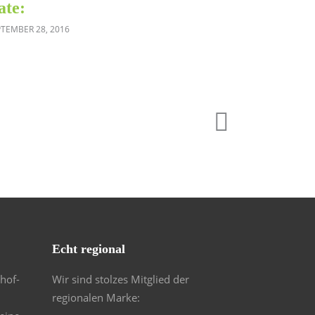
ate:
PTEMBER 28, 2016
Echt regional
hof-
Wir sind stolzes Mitglied der
regionalen Marke: