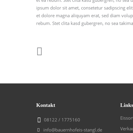
ipsum dolor sit amet, consetetur sadipscing el
et dolore magna aliquyam erat, sed diam volupt
rebum. Stet clita kasd gubergren, no sea takim
Kontakt
Link
Eissor
08122 / 1775160
Verkau
info@bauernhofeis-stangl.de