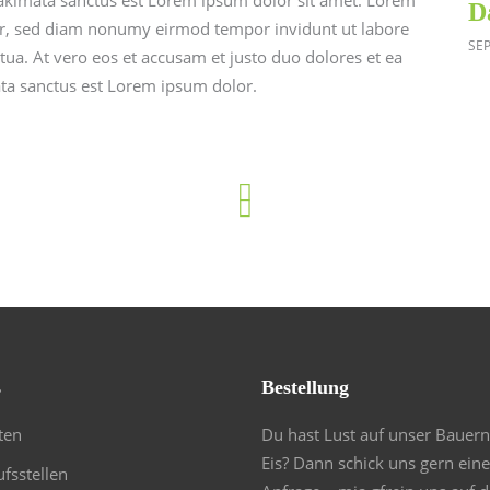
D
itr, sed diam nonumy eirmod tempor invidunt ut labore
SE
ua. At vero eos et accusam et justo duo dolores et ea
ata sanctus est Lorem ipsum dolor.
s
Bestellung
ten
Du hast Lust auf unser Bauern
Eis? Dann schick uns gern eine
fsstellen