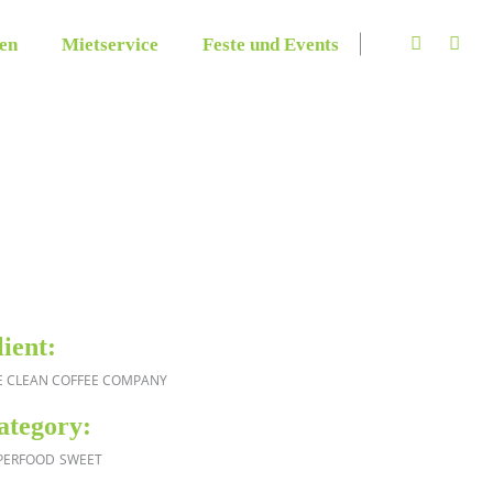
len
Mietservice
Feste und Events
lient:
E CLEAN COFFEE COMPANY
ategory:
PERFOOD
SWEET