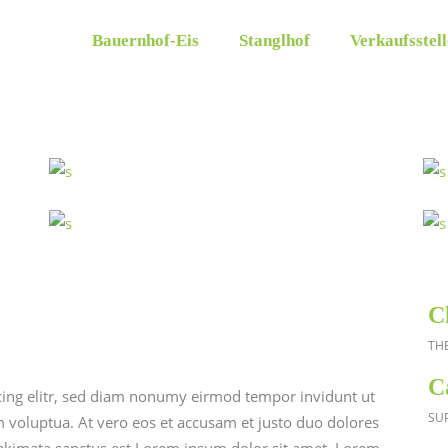
Bauernhof-Eis
Stanglhof
Verkaufsstel
C
TH
C
cing elitr, sed diam nonumy eirmod tempor invidunt ut
SU
 voluptua. At vero eos et accusam et justo duo dolores
 takimata sanctus est Lorem ipsum dolor sit amet. Lorem