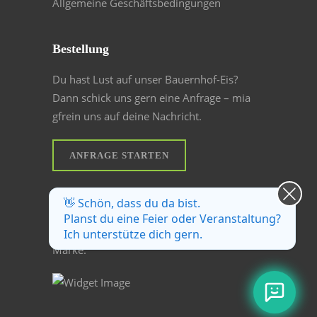
Allgemeine Geschäftsbedingungen
Bestellung
Du hast Lust auf unser Bauernhof-Eis?
Dann schick uns gern eine Anfrage – mia
gfrein uns auf deine Nachricht.
ANFRAGE STARTEN
Echt regional
👋 Schön, dass du da bist.
Planst du eine Feier oder Veranstaltung?
Wir sind stolzes Mitglied der regionalen
Ich unterstütze dich gern.
Marke: